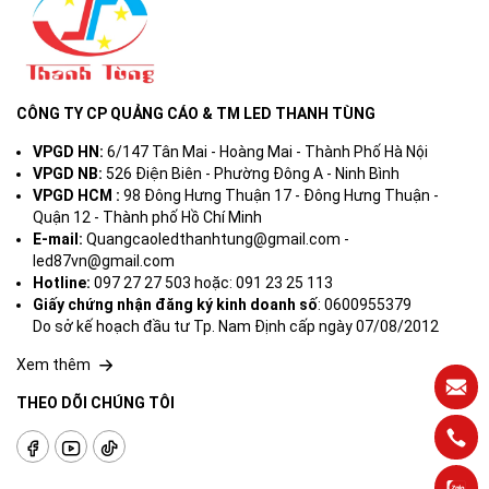
CÔNG TY CP QUẢNG CÁO & TM LED THANH TÙNG
VPGD HN:
6/147 Tân Mai - Hoàng Mai - Thành Phố Hà Nội
VPGD NB:
526 Điện Biên - Phường Đông A - Ninh Bình
VPGD HCM :
98 Đông Hưng Thuận 17 - Đông Hưng Thuận -
Quận 12 - Thành phố Hồ Chí Minh
E-mail:
Quangcaoledthanhtung@gmail.com -
led87vn@gmail.com
Hotline:
097 27 27 503 hoặc: 091 23 25 113
Giấy chứng nhận đăng ký kinh doanh số
: 0600955379
Do sở kế hoạch đầu tư Tp. Nam Định cấp ngày 07/08/2012
Xem thêm
THEO DÕI CHÚNG TÔI