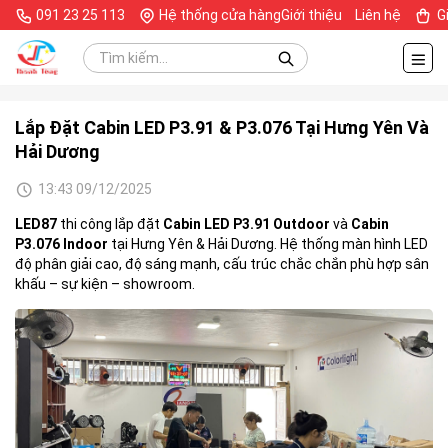
091 23 25 113
Hệ thống cửa hàng
Giới thiệu
Liên hệ
G
Lắp Đặt Cabin LED P3.91 & P3.076 Tại Hưng Yên Và
Hải Dương
13:43 09/12/2025
LED87
thi công lắp đặt
Cabin LED P3.91 Outdoor
và
Cabin
P3.076 Indoor
tại Hưng Yên & Hải Dương. Hệ thống màn hình LED
độ phân giải cao, độ sáng mạnh, cấu trúc chắc chắn phù hợp sân
khấu – sự kiện – showroom.