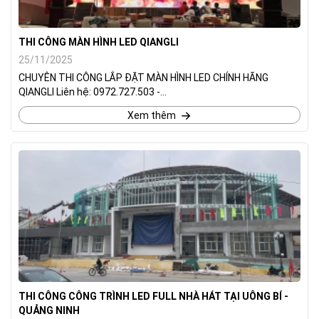
THI CÔNG MÀN HÌNH LED QIANGLI
25/11/2025
CHUYÊN THI CÔNG LẮP ĐẶT MÀN HÌNH LED CHÍNH HÃNG
QIANGLI Liên hệ: 0972.727.503 -...
Xem thêm
THI CÔNG CÔNG TRÌNH LED FULL NHÀ HÁT TẠI UÔNG BÍ -
QUẢNG NINH