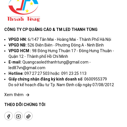
CÔNG TY CP QUẢNG CÁO & TM LED THANH TÙNG
VPGD HN:
6/147 Tân Mai - Hoàng Mai - Thành Phố Hà Nội
VPGD NB:
526 Điện Biên - Phường Đông A - Ninh Bình
VPGD HCM :
98 Đông Hưng Thuận 17 - Đông Hưng Thuận -
Quận 12 - Thành phố Hồ Chí Minh
E-mail:
Quangcaoledthanhtung@gmail.com -
led87vn@gmail.com
Hotline:
097 27 27 503 hoặc: 091 23 25 113
Giấy chứng nhận đăng ký kinh doanh số
: 0600955379
Do sở kế hoạch đầu tư Tp. Nam Định cấp ngày 07/08/2012
Xem thêm
THEO DÕI CHÚNG TÔI