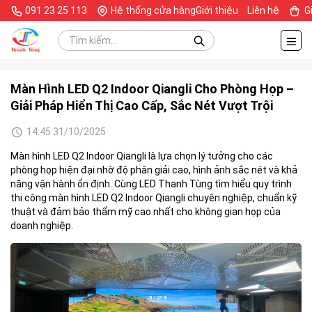
091 23 25 113
Hệ thống cửa hàng
Giới thiệu
Liên hệ
G
Màn Hình LED Q2 Indoor Qiangli Cho Phòng Họp –
Giải Pháp Hiển Thị Cao Cấp, Sắc Nét Vượt Trội
14:45 31/10/2025
Màn hình LED Q2 Indoor Qiangli là lựa chọn lý tưởng cho các
phòng họp hiện đại nhờ độ phân giải cao, hình ảnh sắc nét và khả
năng vận hành ổn định. Cùng LED Thanh Tùng tìm hiểu quy trình
thi công màn hình LED Q2 Indoor Qiangli chuyên nghiệp, chuẩn kỹ
thuật và đảm bảo thẩm mỹ cao nhất cho không gian họp của
doanh nghiệp.