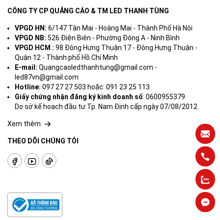
CÔNG TY CP QUẢNG CÁO & TM LED THANH TÙNG
VPGD HN:
6/147 Tân Mai - Hoàng Mai - Thành Phố Hà Nội
VPGD NB:
526 Điện Biên - Phường Đông A - Ninh Bình
VPGD HCM :
98 Đông Hưng Thuận 17 - Đông Hưng Thuận -
Quận 12 - Thành phố Hồ Chí Minh
E-mail:
Quangcaoledthanhtung@gmail.com -
led87vn@gmail.com
Hotline:
097 27 27 503 hoặc: 091 23 25 113
Giấy chứng nhận đăng ký kinh doanh số
: 0600955379
Do sở kế hoạch đầu tư Tp. Nam Định cấp ngày 07/08/2012
Xem thêm
THEO DÕI CHÚNG TÔI