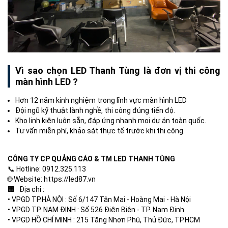
Vì sao chọn LED Thanh Tùng là đơn vị thi công
màn hình LED ?
Hơn 12 năm kinh nghiệm trong lĩnh vực màn hình LED
Đội ngũ kỹ thuật lành nghề, thi công đúng tiến độ.
Kho linh kiện luôn sẵn, đáp ứng nhanh mọi dự án toàn quốc.
Tư vấn miễn phí, khảo sát thực tế trước khi thi công.
CÔNG TY CP QUẢNG CÁO & TM LED THANH TÙNG
📞 Hotline: 0912.325.113
🌐 Website: https://led87.vn
🏢 Địa chỉ :
• VPGD TP.HÀ NỘI : Số 6/147 Tân Mai - Hoàng Mai - Hà Nội
• VPGD TP. NAM ĐỊNH : Số 526 Điện Biên - TP. Nam Định
• VPGD HỒ CHÍ MINH : 215 Tăng Nhơn Phú, Thủ Đức, TP.HCM