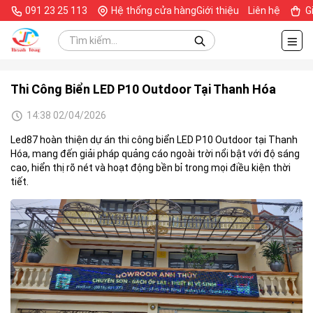
091 23 25 113
Hệ thống cửa hàng
Giới thiệu
Liên hệ
G
Thi Công Biển LED P10 Outdoor Tại Thanh Hóa
14:38 02/04/2026
Led87 hoàn thiện dự án thi công biển LED P10 Outdoor tại Thanh
Hóa, mang đến giải pháp quảng cáo ngoài trời nổi bật với độ sáng
cao, hiển thị rõ nét và hoạt động bền bỉ trong mọi điều kiện thời
tiết.