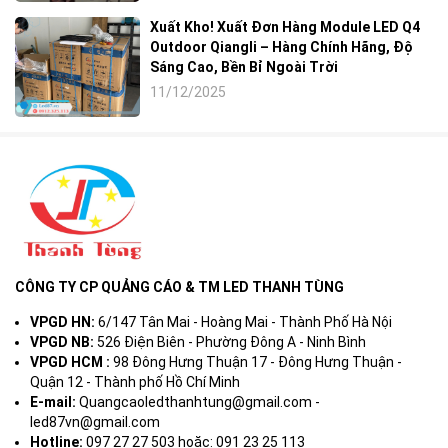
Xuất Kho! Xuất Đơn Hàng Module LED Q4
Outdoor Qiangli – Hàng Chính Hãng, Độ
Sáng Cao, Bền Bỉ Ngoài Trời
11/12/2025
CÔNG TY CP QUẢNG CÁO & TM LED THANH TÙNG
VPGD HN:
6/147 Tân Mai - Hoàng Mai - Thành Phố Hà Nội
VPGD NB:
526 Điện Biên - Phường Đông A - Ninh Bình
VPGD HCM :
98 Đông Hưng Thuận 17 - Đông Hưng Thuận -
Quận 12 - Thành phố Hồ Chí Minh
E-mail:
Quangcaoledthanhtung@gmail.com -
led87vn@gmail.com
Hotline:
097 27 27 503 hoặc: 091 23 25 113